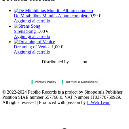
De Mirabilibus Mundi - Album completo
9,99
€
Aggiungi al carrello
Sirens Song
1,00
€
Aggiungi al carrello
Dreaming of Venice
1,00
€
Aggiungi al carrello
Distribuited by
on
Privacy Policy
Termini e Condizioni
© 2022-2024
Papilio Records
is a project by
Sinope srls Publisher
Position SIAE number 557768-0
, VAT Number IT03770750929.
All rights reserved | Produced with passion by
Il Web Team
T
s