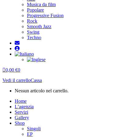
Musica da film
Popolare
Progressive Fusion
Rock
Smooth Jazz
Swing
Techno
0,00
€
0
Vedi il carrello
Cassa
Nessun articolo nel carrello.
Home
L’agenzia
Servizi
Gallery
Shop
Singoli
EP