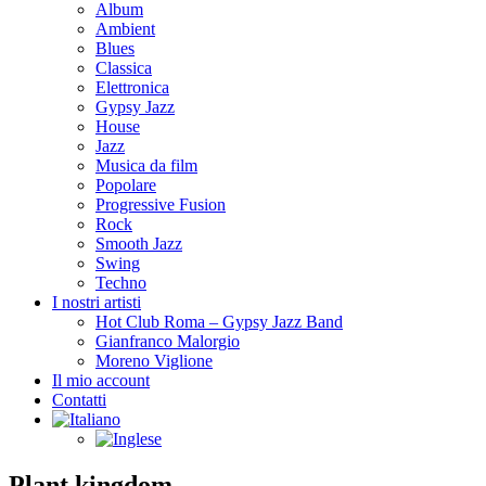
Album
Ambient
Blues
Classica
Elettronica
Gypsy Jazz
House
Jazz
Musica da film
Popolare
Progressive Fusion
Rock
Smooth Jazz
Swing
Techno
I nostri artisti
Hot Club Roma – Gypsy Jazz Band
Gianfranco Malorgio
Moreno Viglione
Il mio account
Contatti
Plant kingdom