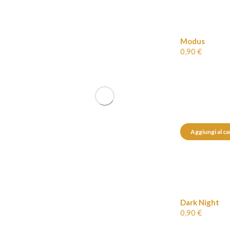
Modus
0,90
€
Aggiungi al ca
Dark Night
0,90
€