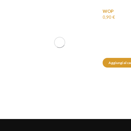
WOP
0,90
€
Aggiungi al ca