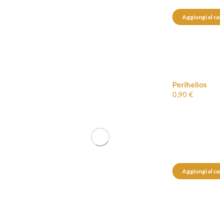
Aggiungi al ca
Perihelios
0,90
€
Aggiungi al ca