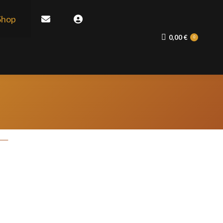
Shop
0,00
€
0
oli