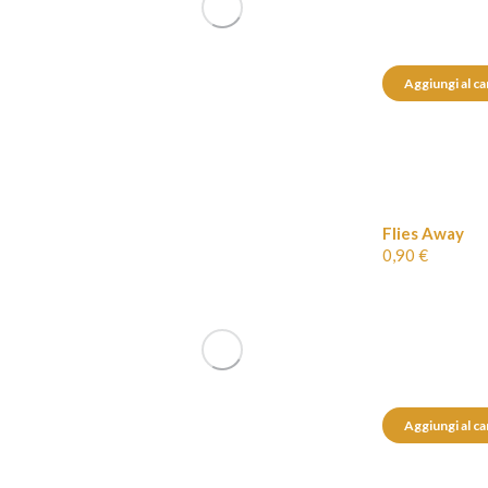
Aggiungi al ca
Flies Away
0,90
€
Aggiungi al ca