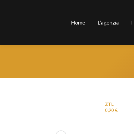
Home
L’agenzia
I
ZTL
0,90
€