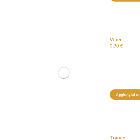
Viper
0,90
€
Aggiungi al ca
Trance