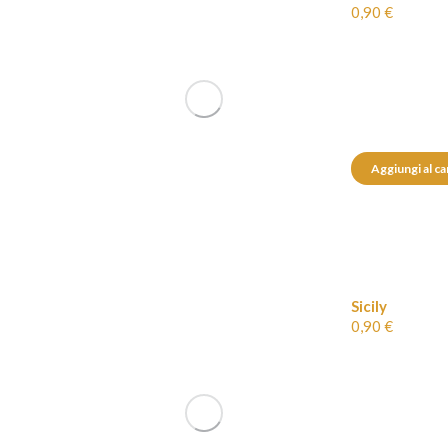
0,90
€
Aggiungi al ca
Sicily
0,90
€