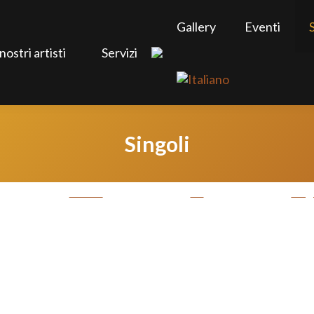
Gallery
Eventi
 nostri artisti
Servizi
Singoli
Album
EP
Sing