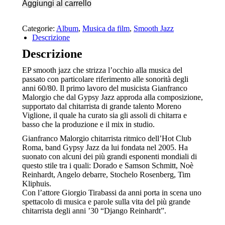
Aggiungi al carrello
|
Album
completo
Categorie:
Album
,
Musica da film
,
Smooth Jazz
quantità
Descrizione
Descrizione
EP smooth jazz che strizza l’occhio alla musica del
passato con particolare riferimento alle sonorità degli
anni 60/80. Il primo lavoro del musicista Gianfranco
Malorgio che dal Gypsy Jazz approda alla composizione,
supportato dal chitarrista di grande talento Moreno
Viglione, il quale ha curato sia gli assoli di chitarra e
basso che la produzione e il mix in studio.
Gianfranco Malorgio chitarrista ritmico dell’Hot Club
Roma, band Gypsy Jazz da lui fondata nel 2005. Ha
suonato con alcuni dei più grandi esponenti mondiali di
questo stile tra i quali: Dorado e Samson Schmitt, Noè
Reinhardt, Angelo debarre, Stochelo Rosenberg, Tim
Kliphuis.
Con l’attore Giorgio Tirabassi da anni porta in scena uno
spettacolo di musica e parole sulla vita del più grande
chitarrista degli anni ’30 “Django Reinhardt”.