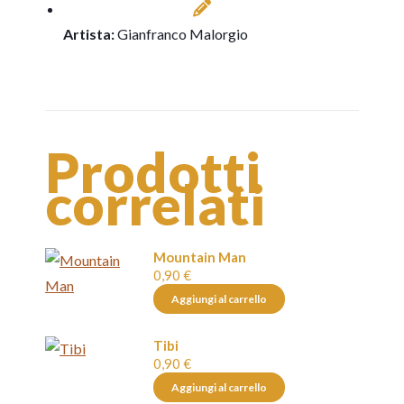
Artista:
Gianfranco Malorgio
Prodotti
correlati
Mountain Man
0,90
€
Aggiungi al carrello
Tibi
0,90
€
Aggiungi al carrello