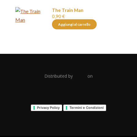
The Train Man
0,90
€
Aggiungi al carrello
Distribuited by
on
Privacy Policy
Termini e Condizioni