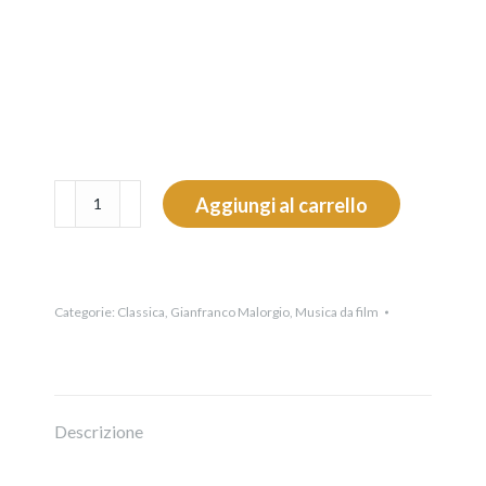
Autumn
Aggiungi al carrello
Days
quantità
Categorie:
Classica
,
Gianfranco Malorgio
,
Musica da film
Descrizione