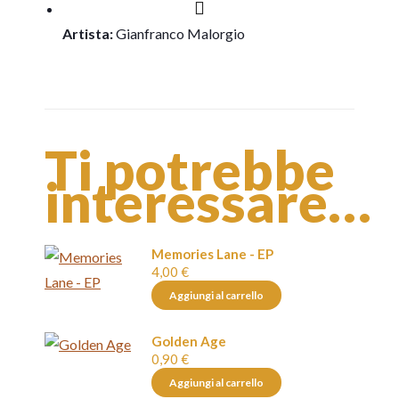
Artista:
Gianfranco Malorgio
Ti potrebbe
interessare…
Memories Lane - EP
4,00
€
Aggiungi al carrello
Golden Age
0,90
€
Aggiungi al carrello