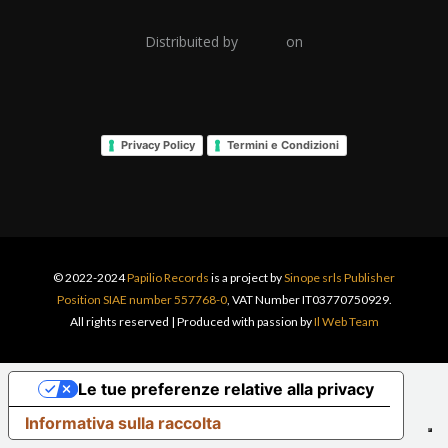
Distribuited by
on
Privacy Policy
Termini e Condizioni
© 2022-2024
Papilio Records
is a project by
Sinope srls Publisher
Position SIAE number 557768-0
, VAT Number IT03770750929.
All rights reserved | Produced with passion by
Il Web Team
Le tue preferenze relative alla privacy
Informativa sulla raccolta